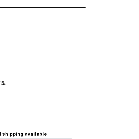
プ型
l shipping available