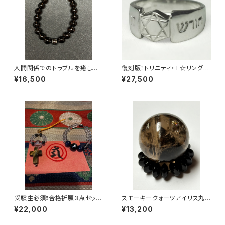
人間関係でのトラブルを癒しに
復刻版！トリニティ・T☆リング・
換えるブレスレット
シルバー女性用
¥16,500
¥27,500
受験生必須❗️合格祈願3点セット
スモーキークォーツアイリス丸
スペシャル
玉
¥22,000
¥13,200