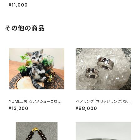
レット
¥11,000
その他の商品
YUMI工房 ☆アメショーこねこ
ペアリング（マリッジリング）復版
☆羊毛フェルト製
版 シルバー
¥13,200
¥88,000